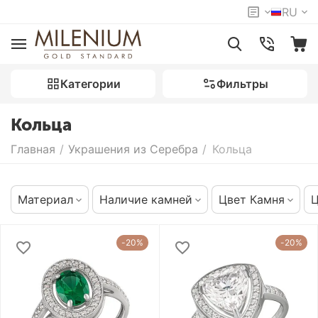
RU
Категории
Фильтры
Кольца
Главная
/
Украшения из Серебра
/
Кольца
Материал
Наличие камней
Цвет Камня
Ц
-20%
-20%