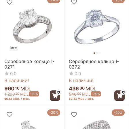
Серебряное кольцо I-
Серебряное кольцо I-
0271
0272
0.0
0.0
В наличии!
В наличии!
960
MDL
436
MDL
16
80
1 200
MDL
546
MDL
-20%
-20%
20
00
66.68 MDL / мес.
30.33 MDL / мес.
-20%
-20%