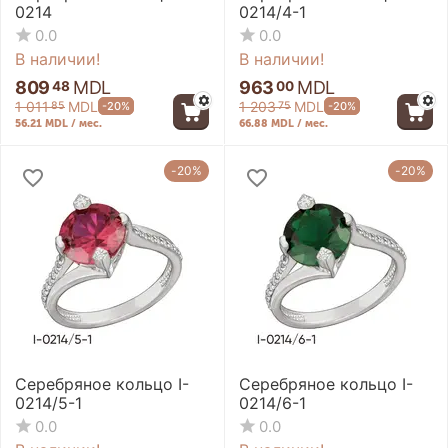
0214
0214/4-1
0.0
0.0
В наличии!
В наличии!
809
MDL
963
MDL
48
00
1 011
MDL
1 203
MDL
-20%
-20%
85
75
56.21 MDL / мес.
66.88 MDL / мес.
-20%
-20%
Серебряное кольцо I-
Серебряное кольцо I-
0214/5-1
0214/6-1
0.0
0.0