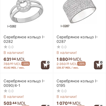
Серебряное кольцо I-
Серебряное кольцо I-
0282
0287
0.0
0.0
В наличии!
В наличии!
631
MDL
1 880
MDL
04
20
788
MDL
2 350
MDL
-20%
-20%
80
25
43.82 MDL / мес.
130.57 MDL / мес.
-20%
-20%
Серебряное кольцо I-
Серебряное кольцо I-
0090/4-1
0195
0.0
0.0
В наличии!
В наличии!
503
MDL
1 070
MDL
44
16