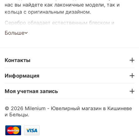
нас вы найдете как лаконичные модели, так и
кольца с оригинальным дизайном.
Серебро обладает естественным блеском и
прекрасно дополняет любой образ. Такое
Больше
украшение станет отличным подарком или
стильным акцентом для вашего образа.
Широкий выбор моделей
Контакты
Подходят для любого стиля и возраста
Отличный подарок
Информация
Доставка по Кишиневу и всей Молдове
Покупка в рассрочку 0%
Моя учетная запись
Выбирайте и заказывайте серебряные кольца
онлайн – в Milenium.
© 2026 Milenium - Ювелирный магазин в Кишиневе
и Бельцы.