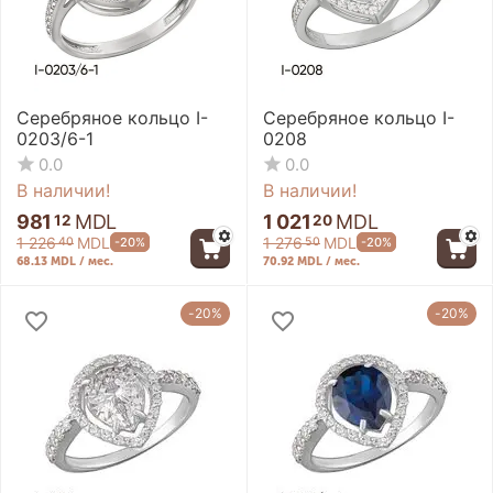
Серебряное кольцо I-
Серебряное кольцо I-
0203/6-1
0208
0.0
0.0
В наличии!
В наличии!
981
MDL
1 021
MDL
12
20
1 226
MDL
1 276
MDL
-20%
-20%
40
50
68.13 MDL / мес.
70.92 MDL / мес.
-20%
-20%