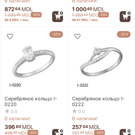
В наличии!
В наличии!
872
MDL
1 000
MDL
64
40
1 090
MDL
1 250
MDL
-20%
-20%
80
50
60.6 MDL / мес.
69.47 MDL / мес.
-20%
-20%
Серебряное кольцо I-
Серебряное кольцо I-
0220
0222
0.0
0.0
В наличии!
В наличии!
396
MDL
257
MDL
80
04
496
MDL
321
MDL
-20%
-20%
00
30