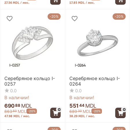
27.56 MDL / мес.
17.85 MDL / мес.
-20%
-20%
Серебряное кольцо I-
Серебряное кольцо I-
0257
0264
0.0
0.0
В наличии!
В наличии!
690
MDL
551
MDL
88
44
863
MDL
689
MDL
-20%
-20%
60
30
47.98 MDL / мес.
38.29 MDL / мес.
-20%
-20%