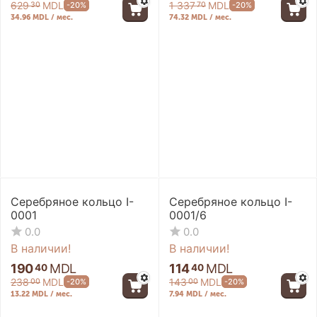
629
MDL
1 337
MDL
-20%
-20%
30
70
34.96 MDL / мес.
74.32 MDL / мес.
-20%
-20%
Серебряное кольцо I-
Серебряное кольцо I-
0001
0001/6
0.0
0.0
В наличии!
В наличии!
190
MDL
114
MDL
40
40
238
MDL
143
MDL
-20%
-20%
00
00
13.22 MDL / мес.
7.94 MDL / мес.