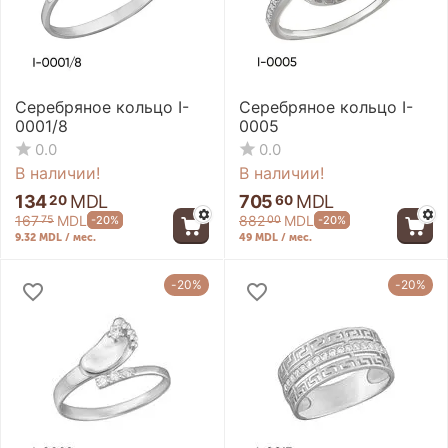
Серебряное кольцо I-
Серебряное кольцо I-
0001/8
0005
0.0
0.0
В наличии!
В наличии!
134
MDL
705
MDL
20
60
167
MDL
882
MDL
-20%
-20%
75
00
9.32 MDL / мес.
49 MDL / мес.
-20%
-20%