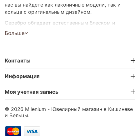
нас вы найдете как лаконичные модели, так и
кольца с оригинальным дизайном.
Серебро обладает естественным блеском и
прекрасно дополняет любой образ. Такое
Больше
украшение станет отличным подарком или
стильным акцентом для вашего образа.
Широкий выбор моделей
Контакты
Подходят для любого стиля и возраста
Отличный подарок
Информация
Доставка по Кишиневу и всей Молдове
Покупка в рассрочку 0%
Моя учетная запись
Выбирайте и заказывайте серебряные кольца
онлайн – в Milenium.
© 2026 Milenium - Ювелирный магазин в Кишиневе
и Бельцы.