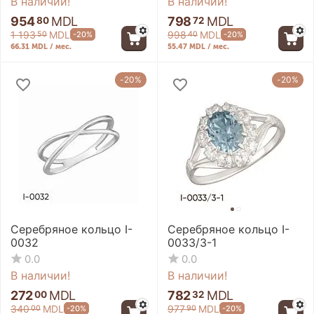
В наличии!
В наличии!
954
MDL
798
MDL
80
72
1 193
MDL
998
MDL
-20%
-20%
50
40
66.31 MDL / мес.
55.47 MDL / мес.
-20%
-20%
Серебряное кольцо I-
Серебряное кольцо I-
0032
0033/3-1
0.0
0.0
В наличии!
В наличии!
272
MDL
782
MDL
00
32
340
MDL
977
MDL
-20%
-20%
00
90