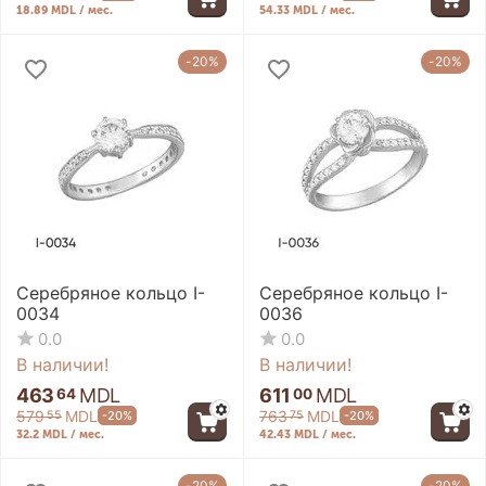
18.89 MDL / мес.
54.33 MDL / мес.
-20%
-20%
Серебряное кольцо I-
Серебряное кольцо I-
0034
0036
0.0
0.0
В наличии!
В наличии!
463
MDL
611
MDL
64
00
579
MDL
763
MDL
-20%
-20%
55
75
32.2 MDL / мес.
42.43 MDL / мес.
-20%
-20%