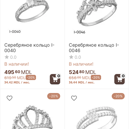
Серебряное кольцо I-
Серебряное кольцо I-
0040
0046
0.0
0.0
В наличии!
В наличии!
495
MDL
524
MDL
60
80
619
MDL
656
MDL
-20%
-20%
50
00
34.42 MDL / мес.
36.44 MDL / мес.
-20%
-20%