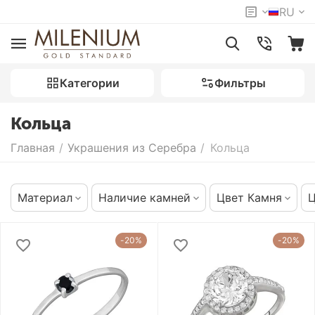
RU
Категории
Фильтры
Кольца
Главная
/
Украшения из Серебра
/
Кольца
Материал
Наличие камней
Цвет Камня
Ц
-20%
-20%