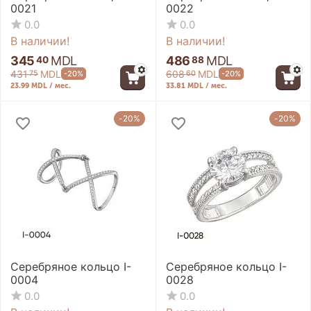
0021
0022
0.0
0.0
В наличии!
В наличии!
345
MDL
486
MDL
40
88
431
MDL
608
MDL
-20%
-20%
75
60
23.99 MDL / мес.
33.81 MDL / мес.
-20%
-20%
Серебряное кольцо I-
Серебряное кольцо I-
0004
0028
0.0
0.0