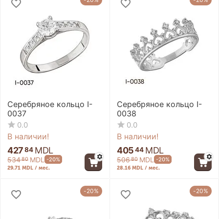
Серебряное кольцо I-
Серебряное кольцо I-
0037
0038
0.0
0.0
В наличии!
В наличии!
427
MDL
405
MDL
84
44
534
MDL
506
MDL
-20%
-20%
80
80
29.71 MDL / мес.
28.16 MDL / мес.
-20%
-20%