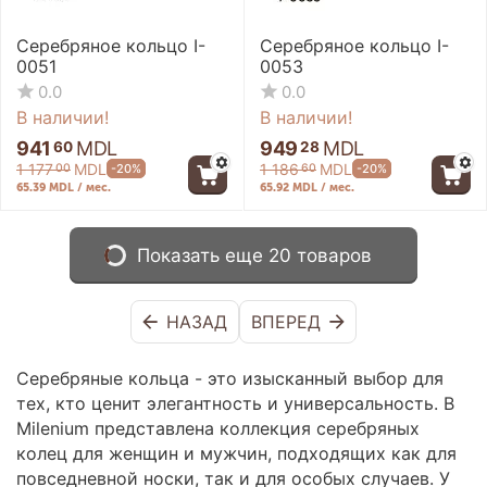
Серебряное кольцо I-
Серебряное кольцо I-
0051
0053
0.0
0.0
В наличии!
В наличии!
941
MDL
949
MDL
60
28
1 177
MDL
1 186
MDL
-20%
-20%
00
60
65.39 MDL / мес.
65.92 MDL / мес.
Показать еще 20 товаров
НАЗАД
ВПЕРЕД
Серебряные кольца - это изысканный выбор для
тех, кто ценит элегантность и универсальность. В
Milenium представлена коллекция серебряных
колец для женщин и мужчин, подходящих как для
повседневной носки, так и для особых случаев. У