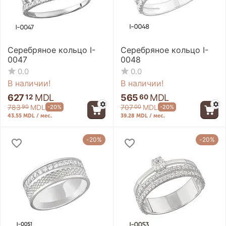
Серебряное кольцо I-
Серебряное кольцо I-
0047
0048
0.0
0.0
В наличии!
В наличии!
627
MDL
565
MDL
12
60
783
MDL
707
MDL
-20%
-20%
90
00
43.55 MDL / мес.
39.28 MDL / мес.
-20%
-20%