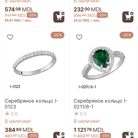
В наличии!
В наличии!
574
MDL
232
MDL
08
00
717
MDL
290
MDL
-20%
-20%
60
00
39.87 MDL / мес.
16.11 MDL / мес.
-20%
-20%
Серебряное кольцо I-
Серебряное кольцо I-
0123
0211/6-1
0.0
0.0
В наличии!
В наличии!
384
MDL
1 121
MDL
80
76
481
MDL
1 402
MDL
-20%
-20%
00
20