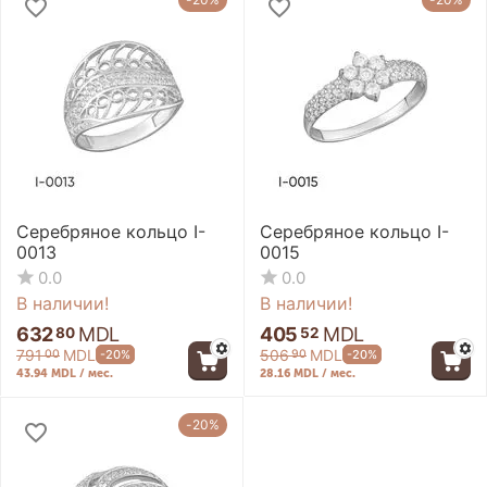
Cеребряное кольцо I-
Серебряное кольцо I-
0013
0015
0.0
0.0
В наличии!
В наличии!
632
MDL
405
MDL
80
52
791
MDL
506
MDL
-20%
-20%
00
90
43.94 MDL / мес.
28.16 MDL / мес.
-20%