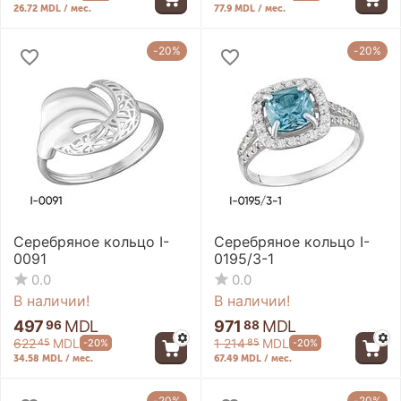
26.72 MDL / мес.
77.9 MDL / мес.
-20%
-20%
Серебряное кольцо I-
Серебряное кольцо I-
0091
0195/3-1
0.0
0.0
В наличии!
В наличии!
497
MDL
971
MDL
96
88
622
MDL
1 214
MDL
-20%
-20%
45
85
34.58 MDL / мес.
67.49 MDL / мес.
-20%
-20%