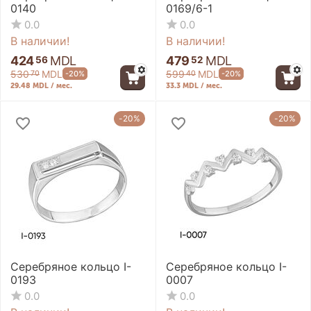
0140
0169/6-1
0.0
0.0
В наличии!
В наличии!
424
MDL
479
MDL
56
52
530
MDL
599
MDL
-20%
-20%
70
40
29.48 MDL / мес.
33.3 MDL / мес.
-20%
-20%
Серебряное кольцо I-
Серебряное кольцо I-
0193
0007
0.0
0.0