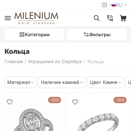
RU
Категории
Фильтры
Кольца
Главная
/
Украшения из Серебра
/
Кольца
Материал
Наличие камней
Цвет Камня
Ц
-20%
-20%