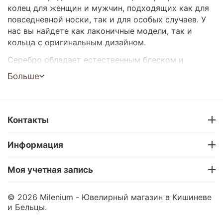
колец для женщин и мужчин, подходящих как для
повседневной носки, так и для особых случаев. У
нас вы найдете как лаконичные модели, так и
кольца с оригинальным дизайном.
Серебро обладает естественным блеском и
прекрасно дополняет любой образ. Такое
Больше
украшение станет отличным подарком или
стильным акцентом для вашего образа.
Широкий выбор моделей
Контакты
Подходят для любого стиля и возраста
Отличный подарок
Информация
Доставка по Кишиневу и всей Молдове
Покупка в рассрочку 0%
Моя учетная запись
Выбирайте и заказывайте серебряные кольца
онлайн – в Milenium.
© 2026 Milenium - Ювелирный магазин в Кишиневе
и Бельцы.